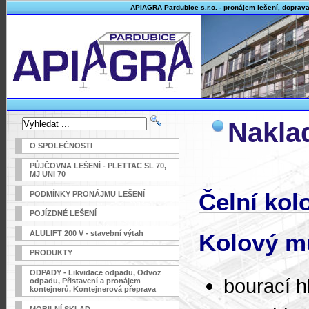
APIAGRA Pardubice s.r.o. - pronájem lešení, doprav
Nakla
O SPOLEČNOSTI
PŮJČOVNA LEŠENÍ - PLETTAC SL 70,
MJ UNI 70
Čelní kol
PODMÍNKY PRONÁJMU LEŠENÍ
POJÍZDNÉ LEŠENÍ
ALULIFT 200 V - stavební výtah
Kolový m
PRODUKTY
ODPADY - Likvidace odpadu, Odvoz
bourací h
odpadu, Přistavení a pronájem
kontejnerů, Kontejnerová přeprava
MOBILNÍ SKLAD