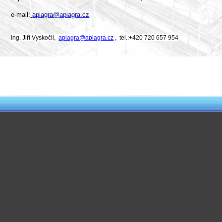
e-mail:
apiagra@apiagra.cz
Ing. Jiří Vyskočil,
apiagra@apiagra.cz
, tel.:+420 720 657 954