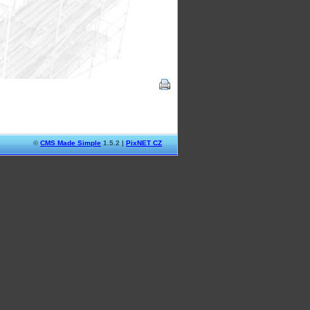
©
CMS Made Simple
1.5.2 |
PixNET CZ