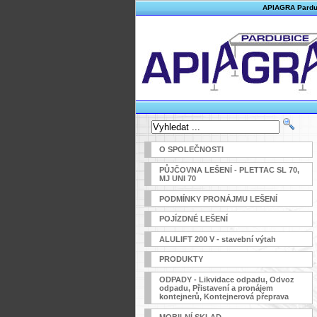
APIAGRA Pardubi
O SPOLEČNOSTI
PŮJČOVNA LEŠENÍ - PLETTAC SL 70,
MJ UNI 70
PODMÍNKY PRONÁJMU LEŠENÍ
POJÍZDNÉ LEŠENÍ
ALULIFT 200 V - stavební výtah
PRODUKTY
ODPADY - Likvidace odpadu, Odvoz
odpadu, Přistavení a pronájem
kontejnerů, Kontejnerová přeprava
MOBILNÍ SKLAD