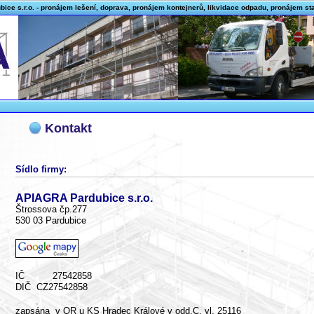
ce s.r.o. - pronájem lešení, doprava, pronájem kontejnerů, likvidace odpadu, pronájem s
Kontakt
Sídlo firmy:
APIAGRA Pardubice s.r.o.
Štrossova čp.277
530 03 Pardubice
IČ 27542858
DIČ CZ27542858
zapsána v OR u KS Hradec Králové v odd.C, vl. 25116