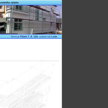
tavebního výtahu
Dnes je
Pátek 7. 8. 126
, svátek má
Lada